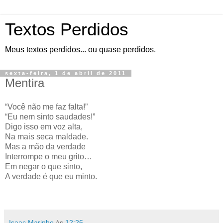
Textos Perdidos
Meus textos perdidos... ou quase perdidos.
sexta-feira, 1 de abril de 2011
Mentira
“Você não me faz falta!”
“Eu nem sinto saudades!”
Digo isso em voz alta,
Na mais seca maldade.
Mas a mão da verdade
Interrompe o meu grito…
Em negar o que sinto,
A verdade é que eu minto.
Isaac Marinho
às
12:26