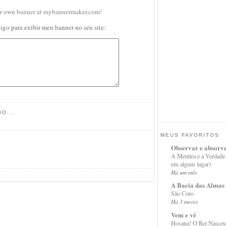
igo para exibir meu banner no seu site:
O...
MEUS FAVORITOS
Observar e absorv
A Mentira e a Verdade
em algum lugar)
Há um mês
A Bacia das Almas
São Coro
Há 3 meses
Vem e vê
Hosana! O Rei Nasceu