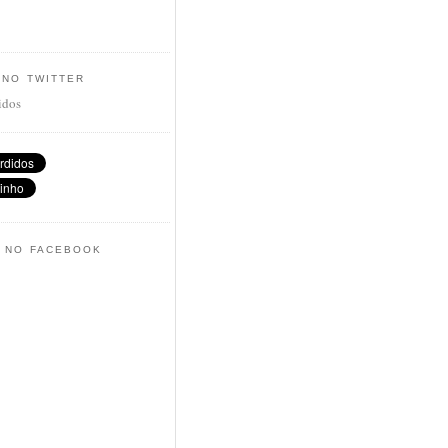
 NO TWITTER
idos
 NO FACEBOOK