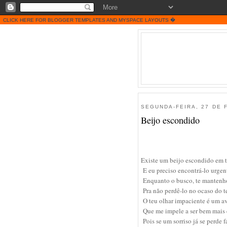
�
CLICK HERE FOR BLOGGER TEMPLATES
AND
MYSPACE LAYOUTS
SEGUNDA-FEIRA, 27 DE 
Beijo escondido
Existe um beijo escondido em t
E eu preciso encontrá-lo urgen
Enquanto o busco, te mantenho
Pra não perdê-lo no ocaso do te
O teu olhar impaciente é um a
Que me impele a ser bem mais 
Pois se um sorriso já se perde f