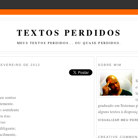
TEXTOS PERDIDOS
MEUS TEXTOS PERDIDOS... OU QUASE PERDIDOS.
FEVEREIRO DE 2012
SOBRE MIM
S
e
l
eu sorriso
(
temente.
graduado em Sistemas pa
 sorridente
alguns textos à disposiçã
u riso.
VISUALIZAR MEU PER
viso
diligente;
acilmente,
CREATIVE COMMON