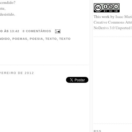
escondido?
nte,
esistido.
This
work
by
Isaac Mar
Creative Commons Attr
NoDerivs 3.0 Unported 
HO
ÀS
13:42
0 COMENTÁRIOS
NDIDO
,
POEMAS
,
POESIA
,
TEXTO
,
TEXTO
EVEREIRO DE 2012
RSS