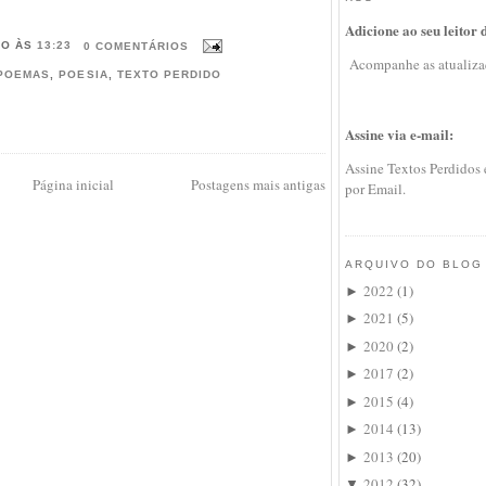
Adicione ao seu leitor 
HO
ÀS
13:23
0 COMENTÁRIOS
Acompanhe as atualiza
POEMAS
,
POESIA
,
TEXTO PERDIDO
Assine via e-mail:
Assine Textos Perdidos
Página inicial
Postagens mais antigas
por Email.
ARQUIVO DO BLOG
2022
(
1
)
►
2021
(
5
)
►
2020
(
2
)
►
2017
(
2
)
►
2015
(
4
)
►
2014
(
13
)
►
2013
(
20
)
►
2012
(
32
)
▼