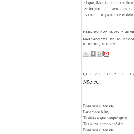
O que dizer de um raro beijo 
Se for perdido, o será etername
Ao menos a quem houver dele d
PERDIDO POR ISAAC MARIN
MARCADORES:
BEIJO
,
ESCO
PERDIDO
,
TEXTOS
QUINTA-FEIRA, 23 DE F
Não eu
Bom rapaz, não eu,
Faria você feliz,
Te daria o que sempre quis;
Te amaria como você diz,
Bom rapaz, não eu.