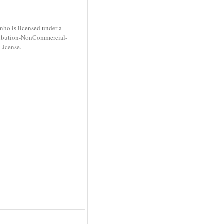
inho
is licensed under a
ibution-NonCommercial-
License
.