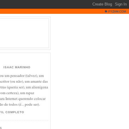
�
PYZAM.COM
ISAAC MARINHO
ou um pensador (talvez), um
scritor (ou não), um amante das
etras (queria ser), um alienígena
com certeza), um rapaz
ra Internet querendo colocar
o de todos (é... pode ser).
FIL COMPLETO
S