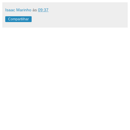
Isaac Marinho
às
09:37
Compartilhar