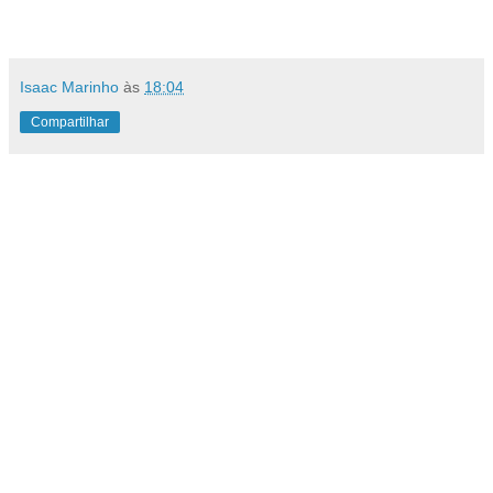
Isaac Marinho
às
18:04
Compartilhar