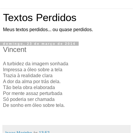
Textos Perdidos
Meus textos perdidos... ou quase perdidos.
domingo, 23 de março de 2014
Vincent
A turbidez da imagem sonhada
Impressa a óleo sobre a tela
Trazia à realidade clara
A dor da alma por trás dela.
Tão bela obra elaborada
Por mente assaz perturbada
Só poderia ser chamada
De sonho em óleo sobre tela.
Isaac Marinho
às
13:52